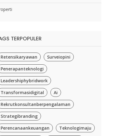
roperti
AGS TERPOPULER
Retensikaryawan
Surveiopini
Penerapanteknologi
Leadershiphybridwork
Transformasidigital
Ai
Rekrutkonsultanberpengalaman
Strategibranding
Perencanaankeuangan
Teknologimaju