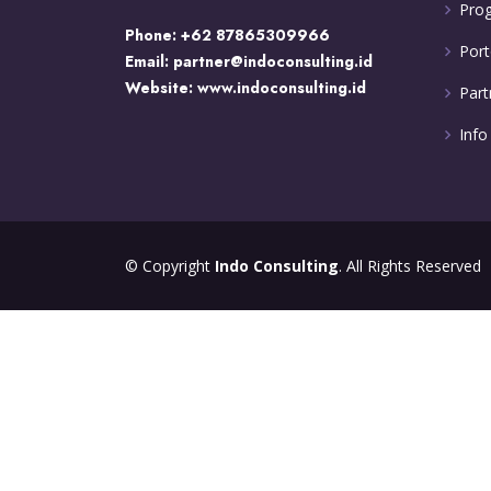
Pro
Phone:
+62 87865309966
Port
Email:
partner@indoconsulting.id
Website:
www.indoconsulting.id
Part
Info
© Copyright
Indo Consulting
. All Rights Reserved