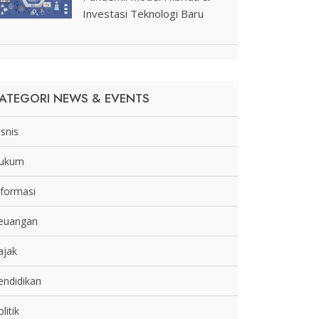
Investasi Teknologi Baru
ATEGORI NEWS & EVENTS
isnis
ukum
nformasi
euangan
ajak
endidikan
litik