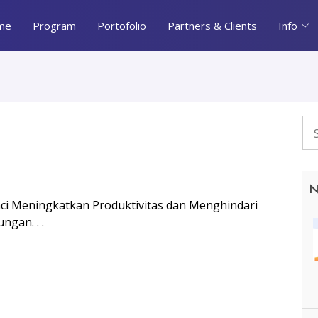
me
Program
Portofolio
Partners & Clients
Info
N
nci Meningkatkan Produktivitas dan Menghindari
gan. . .