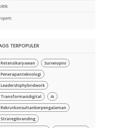
litik
roperti
AGS TERPOPULER
Retensikaryawan
Surveiopini
Penerapanteknologi
Leadershiphybridwork
Transformasidigital
Ai
Rekrutkonsultanberpengalaman
Strategibranding