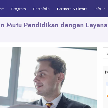
me
Program
Portofolio
Partners & Clients
Info
kan Mutu Pendidikan dengan Layan
N