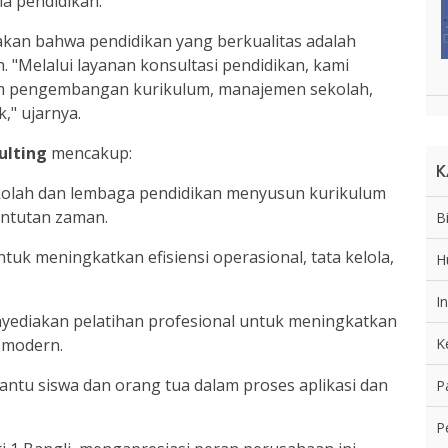
a pendidikan.
akan bahwa pendidikan yang berkualitas adalah
 "Melalui layanan konsultasi pendidikan, kami
am pengembangan kurikulum, manajemen sekolah,
," ujarnya.
ulting
mencakup:
K
olah dan lembaga pendidikan menyusun kurikulum
untutan zaman.
B
tuk meningkatkan efisiensi operasional, tata kelola,
H
I
nyediakan pelatihan profesional untuk meningkatkan
 modern.
K
ntu siswa dan orang tua dalam proses aplikasi dan
P
P