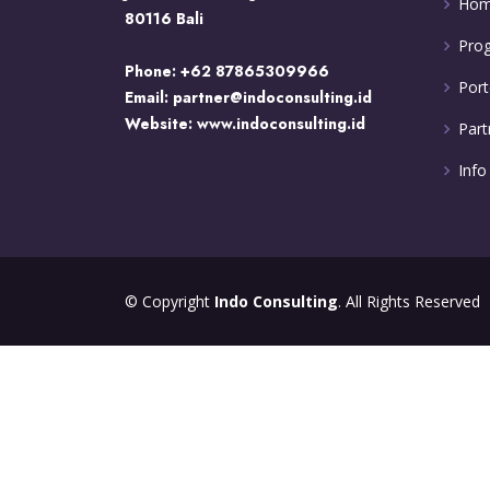
Ho
80116 Bali
Pro
Phone:
+62 87865309966
Port
Email:
partner@indoconsulting.id
Website:
www.indoconsulting.id
Part
Info
© Copyright
Indo Consulting
. All Rights Reserved