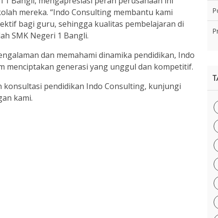
i 1 Bangli, mengapresiasi peran perusahaan ini
Po
kolah mereka. “Indo Consulting membantu kami
tif bagi guru, sehingga kualitas pembelajaran di
P
lah SMK Negeri 1 Bangli.
engalaman dan memahami dinamika pendidikan, Indo
lam menciptakan generasi yang unggul dan kompetitif.
T
n konsultasi pendidikan Indo Consulting, kunjungi
gan kami.