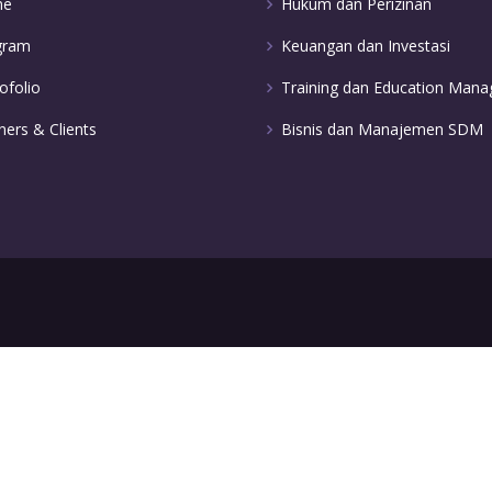
me
Hukum dan Perizinan
gram
Keuangan dan Investasi
ofolio
Training dan Education Man
ners & Clients
Bisnis dan Manajemen SDM